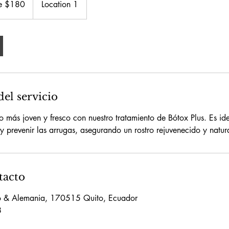
e $180
Location 1
enses
el servicio
 más joven y fresco con nuestro tratamiento de Bótox Plus. Es id
y prevenir las arrugas, asegurando un rostro rejuvenecido y natur
tacto
ro & Alemania, 170515 Quito, Ecuador
8