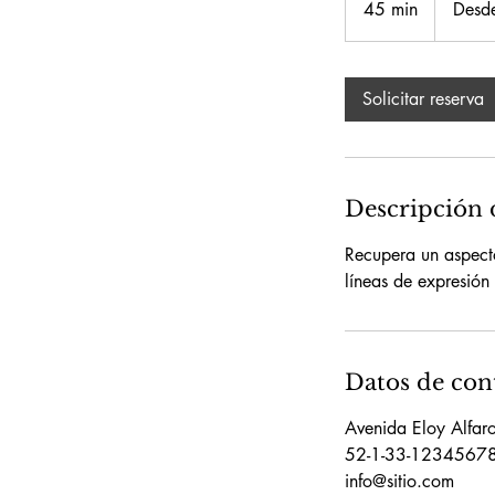
45 min
4
Desd
dólares
estadounid
5
m
Solicitar reserva
i
n
Descripción d
Recupera un aspecto
líneas de expresión 
Datos de con
Avenida Eloy Alfa
52-1-33-1234567
info@sitio.com