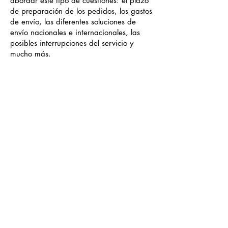
abordar este tipo de cuestiones: el plazo
de preparación de los pedidos, los gastos
de envío, las diferentes soluciones de
envío nacionales e internacionales, las
posibles interrupciones del servicio y
mucho más.
CIRU
CIRU
leonjulian@hotmail.com
0999148128
+00 593 99 9148 128
Avenida Eloy Alfaro & Alemania, 170515
Quito, Ecuador